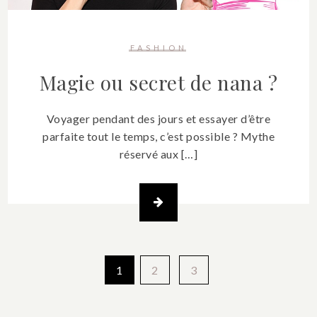
FASHION
Magie ou secret de nana ?
Voyager pendant des jours et essayer d’être
parfaite tout le temps, c’est possible ? Mythe
réservé aux […]
Pagination
1
2
3
des