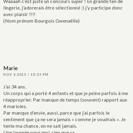
Waaaah c’est juste un concours super ! En grande fan de
lingerie, j’adorerais être sélectionné :) j’y participe donc
avec plaisir !!!!
(Nom prénom Bourgois Gwenaëlle)
Marie
NOV 3.2015 / 10:25 PM
J’ai 34 ans.
Un corps qui a porté 4 enfants et que je peine parfois à me
réapproprier. Par manque de temps (souvent) rapport aux
4 marioles.
Par manque d’envie, aussi, parce que j’ai parfois le
sentiment que ça ne sera jamais « comme je voudrais ».
Je
tente ma chance, on ne sait jamais.
Une journée pour moi, rien que ça.