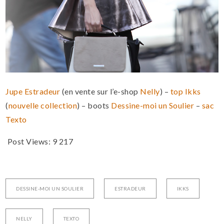
Jupe Estradeur
(en vente sur l’e-shop
Nelly
) –
top Ikks
(
nouvelle collection
) – boots
Dessine-moi un Soulier
–
sac
Texto
Post Views:
9 217
DESSINE-MOI UN SOULIER
ESTRADEUR
IKKS
NELLY
TEXTO