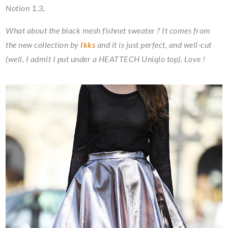
Notion 1.3
.
What about the black mesh fishnet sweater ? It comes from
the new collection by
Ikks
and it is just perfect, and well-cut
(well, I admit I put under a HEATTECH Uniqlo top). Love !