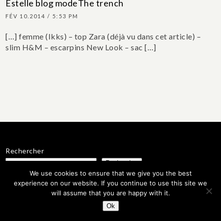
Estelle blog modeThe trench
FÉV 10.2014 / 5:53 PM
[…] femme (Ikks) – top Zara (déjà vu dans cet article) –
slim H&M – escarpins New Look – sac […]
Rechercher
Rechercher
We use cookies to ensure that we give you the best
experience on our website. If you continue to use this site we
will assume that you are happy with it.
estelle
Mode / beauté / voyage
Maman : Alma 3 ans
Experte en
Ok
drainage lymphatique @estelle.renatafranca
contact@estelleblogmode.com
Paris / Strasbourg