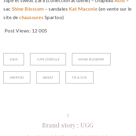
Jupe et sweat Zara (collection actuelle) – chapeau
Asos
–
sac
Shine Blossom
– sandales
Kat Maconie
(en vente sur le
site de
chaussures
Spartoo)
Post Views:
12 005
ASOS
JUPE COROLLE
SHINE BLOSSOM
SPARTOO
SWEAT
TIE & DYE
Brand story : UGG