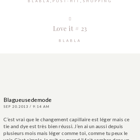
BLABLA
POST-HIT
SHOPPING
Love it # 23
BLABLA
Blagueusedemode
SEP 20.2013 / 9:14 AM
C’est vrai que le changement capillaire est léger mais ce
tie and dye est très bien réussi. J’en ai un aussi depuis
plusieurs mois mais léger comme toi, comme tu peux le
voir. C’est simple, la nuit ou quand il fait sombre dans un