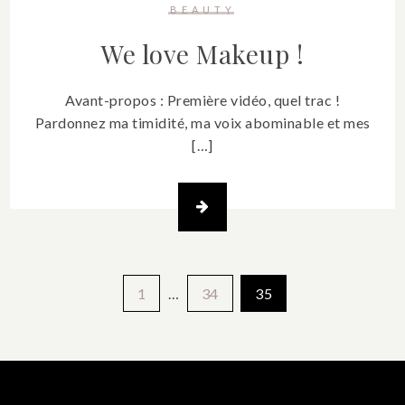
BEAUTY
We love Makeup !
Avant-propos : Première vidéo, quel trac !
Pardonnez ma timidité, ma voix abominable et mes
[…]
Pagination
1
…
34
35
des
publications