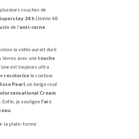
plusieurs couches de
Superstay 24 h
(teinte 48
aide de l’
anti-cerne
(sinon la vidéo aurait duré
es lèvres avec une
touche
l’une est toujours ultra
je
recolorise
le contour
Rose Pearl
, un beige rosé
olorsensational Cream
. Enfin, je souligne
l’arc
nceau
.
ir la plate-forme