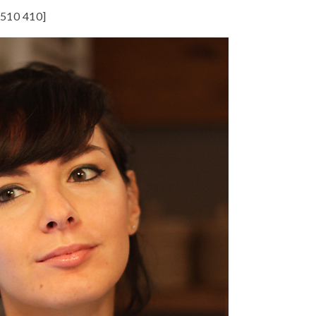
510 410]