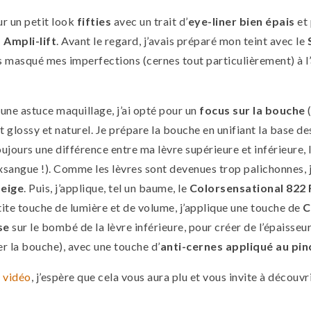
ur un petit look
fifties
avec un trait d’
eye-liner bien épais
et 
Ampli-lift
. Avant le regard, j’avais préparé mon teint avec le
ais masqué mes imperfections (cernes tout particulièrement) à l’
 une astuce maquillage, j’ai opté pour un
focus sur la bouche
t glossy et naturel. Je prépare la bouche en unifiant la base d
toujours une différence entre ma lèvre supérieure et inférieure, 
exsangue !). Comme les lèvres sont devenues trop palichonnes, 
eige
. Puis, j’applique, tel un baume, le
Colorsensational 822 
tite touche de lumière et de volume, j’applique une touche de
C
se
sur le bombé de la lèvre inférieure, pour créer de l’épaisseur
er la bouche), avec une touche d’
anti-cernes appliqué au pi
 vidéo
, j’espère que cela vous aura plu et vous invite à découvr