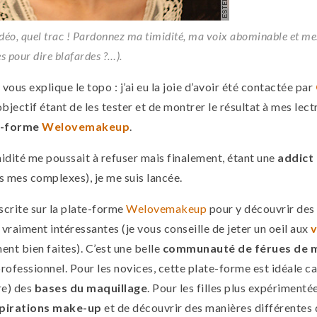
éo, quel trac ! Pardonnez ma timidité, ma voix abominable et mes 
s pour dire blafardes ?…).
vous explique le topo : j’ai eu la joie d’avoir été contactée par
’objectif étant de les tester et de montrer le résultat à mes lec
e-forme
Welovemakeup
.
idité me poussait à refuser mais finalement, étant une
addict
s mes complexes), je me suis lancée.
scrite sur la plate-forme
Welovemakeup
pour y découvrir des
 vraiment intéressantes (je vous conseille de jeter un oeil aux
v
ment bien faites). C’est une belle
communauté de férues de m
rofessionnel. Pour les novices, cette plate-forme est idéale ca
re) des
bases du maquillage
. Pour les filles plus expérimenté
spirations make-up
et de découvrir des manières différentes d