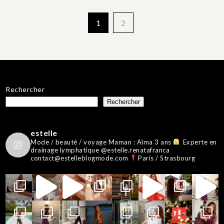
Pagination
1
2
des
publications
Rechercher
Rechercher
estelle
Mode / beauté / voyage
Maman : Alma 3 ans
Experte en
drainage lymphatique @estelle.renatafranca
contact@estelleblogmode.com
Paris / Strasbourg