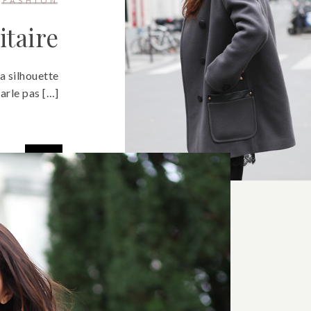
FASHION
itaire
a silhouette
parle pas […]