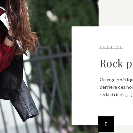
FASHION
Rock p
Grunge poétique
derrière ces no
rédactrices […]