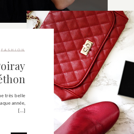
FASHION
oiray
léthon
e très belle
haque année,
[…]