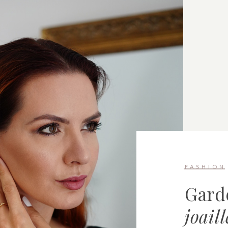
FASHION
Gard
joail