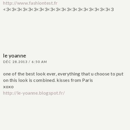
http://www.fashiontest.fr
<3<3<3<3<3<3<3<3<3<3<3<3<3<3<3<3<3<3<3<3
le yoanne
DÉC 28.2013 / 6:50 AM
one of the best look ever, everything that u choose to put
on this look is combined. kisses from Paris
xoxo
http://le-yoanne.blogspot.fr/