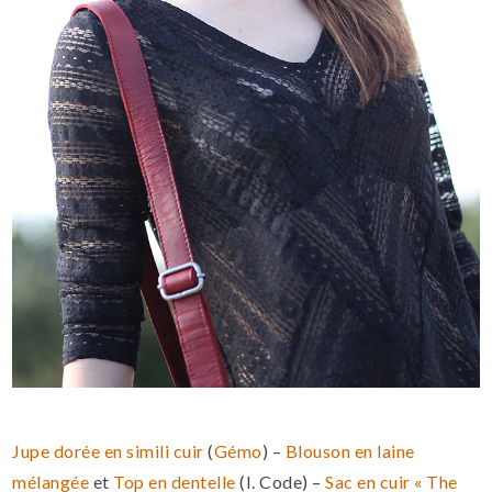
Jupe dorée en simili cuir
(
Gémo
) –
Blouson en laine
mélangée
et
Top en dentelle
(I. Code) –
Sac en cuir « The