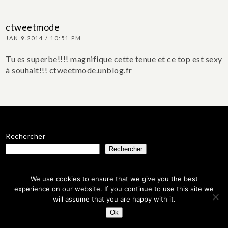
ctweetmode
JAN 9.2014 / 10:51 PM
Tu es superbe!!!! magnifique cette tenue et ce top est sexy
à souhait!!! ctweetmode.unblog.fr
Rechercher
Rechercher
We use cookies to ensure that we give you the best
estelle
experience on our website. If you continue to use this site we
Mode / beauté / voyage
Maman : Alma 3 ans
Experte en
drainage lymphatique @estelle.renatafranca
will assume that you are happy with it.
contact@estelleblogmode.com
Paris / Strasbourg
Ok