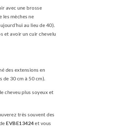
soir avec une brosse
ue les mèches ne
jourd’hui au lieu de 40).
s et avoir un cuir chevelu
hé des extensions en
s de 30 cm à 50 cm).
 le cheveu plus soyeux et
rouverez très souvent des
ode
EVBE13424
et vous