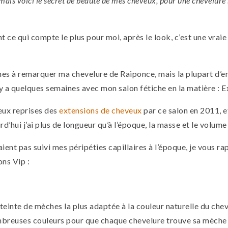
mais voici le secret de beauté de mes cheveux, pour une chevelur
t ce qui compte le plus pour moi, après le look, c’est une vraie 
es à remarquer ma chevelure de Raiponce, mais la plupart d’en
 il y a quelques semaines avec mon salon fétiche en la matière : 
eux reprises des
extensions de cheveux
par ce salon en 2011, et
rd’hui j’ai plus de longueur qu’à l’époque, la masse et le volu
aient pas suivi mes péripéties capillaires à l’époque, je vous rap
ons Vip :
 teinte de mèches la plus adaptée à la couleur naturelle du cheve
ombreuses couleurs pour que chaque chevelure trouve sa mèche 