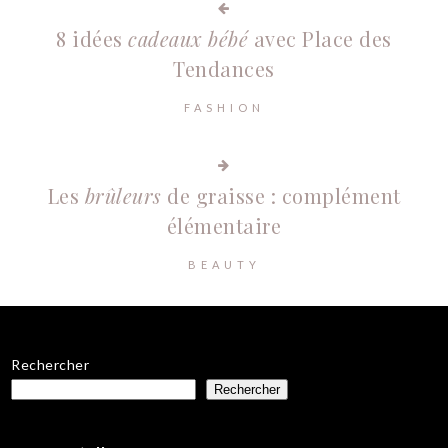
8 idées
cadeaux bébé
avec Place des
Tendances
FASHION
Les
brûleurs
de graisse : complément
élémentaire
BEAUTY
Rechercher
Rechercher