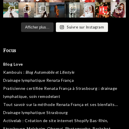
Suivre sur Instagram
Afficher plus...
Focus
Blog Love
Kambouis
:
Blog Automobile et Lifestyle
Drainage lymphatique Renata França
Praticienne certifiée Renata França à Strasbourg :
drainage
lymphatique
,
soin remodelant
Tout savoir sur la
méthode Renata França
et ses bienfaits…
Drainage lymphatique Strasbourg
Activelab
: Création de site internet Shopify Bas-Rhin,
Strasbourg, Molsheim, Obernai.
Photographe, Packshot