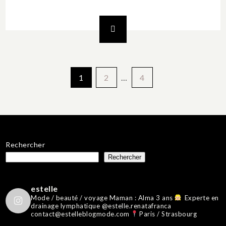
Pagination
1
2
…
4
des
publications
Rechercher
Rechercher
estelle
Mode / beauté / voyage
Maman : Alma 3 ans
Experte en
drainage lymphatique @estelle.renatafranca
contact@estelleblogmode.com
Paris / Strasbourg