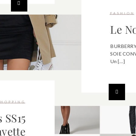
FASHION
Le N
BURBERRY
SOIE CONV
Un […]
SHOPPING
 SS15
ayette