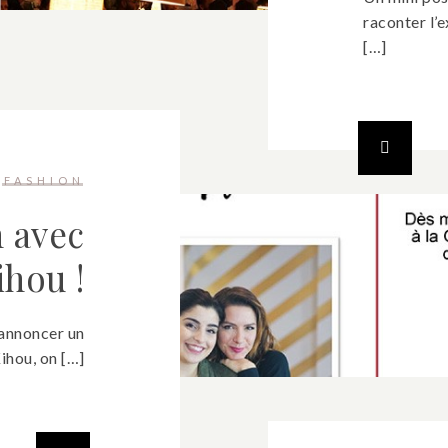
raconter l’e
[…]
FASHION
 avec
ihou !
 annoncer un
ihou, on […]