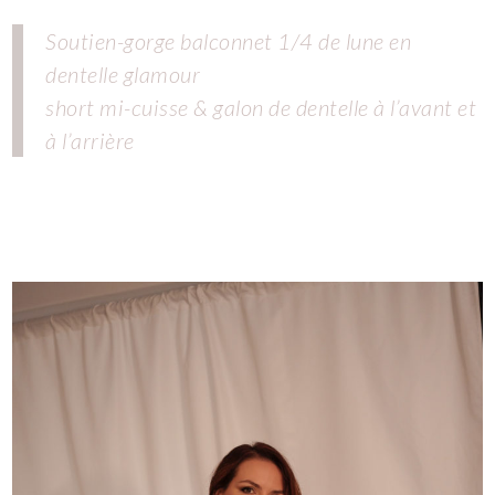
Soutien-gorge balconnet 1/4 de lune en
dentelle glamour
short mi-cuisse & galon de dentelle à l’avant et
à l’arrière