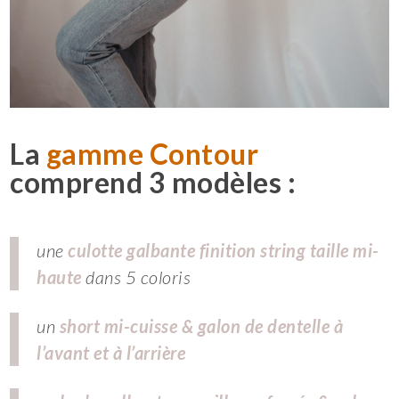
La
gamme Contour
comprend 3 modèles :
une
culotte galbante finition string taille mi-
haute
dans 5 coloris
un
short mi-cuisse & galon de dentelle à
l’avant et à l’arrière