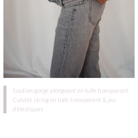
Soutien-gorge plongeant en tulle transparent
Culotte string en tulle transparent & jeu
d’élastiques