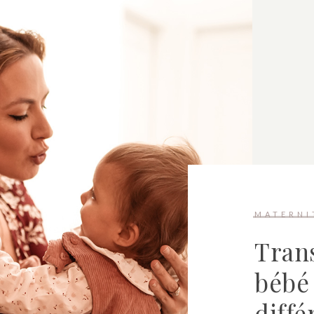
MATERNI
Trans
bébé 
diffé