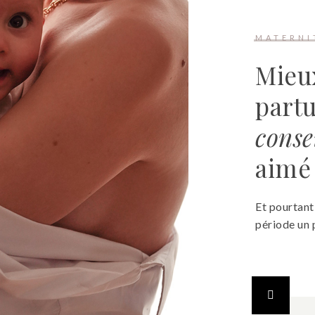
MATERNI
Mieux
partu
conse
aimé 
Et pourtant
période un p