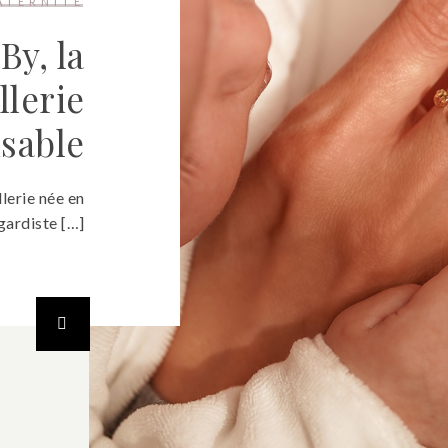
ATERNITÉ
By, la
llerie
sable
lerie née en
gardiste […]