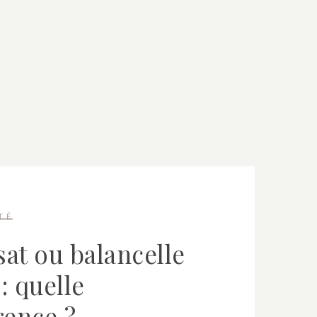
TÉ
at ou balancelle
: quelle
rence ?