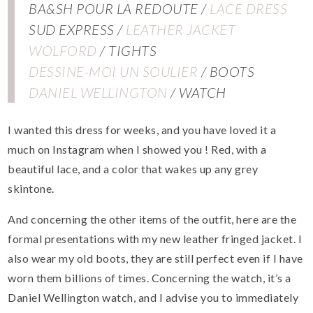
BA&SH POUR LA REDOUTE /
LACE DRESS
SUD EXPRESS /
LEATHER JACKET
WOLFORD
/ TIGHTS
DESSINE-MOI UN SOULIER
/ BOOTS
DANIEL WELLINGTON
/ WATCH
I wanted this dress for weeks, and you have loved it a
much on Instagram when I showed you !
Red, with
a
beautiful
lace,
and
a color that
wakes up
any
grey
skintone
.
And concerning the other items
of the outfit
,
here are the
formal presentations
with my new
leather fringed
jacket
.
I
also
wear my
old
boots, they are still perfect even if I have
worn them billions of times
.
Concerning
the watch
, it’s a
Daniel
Wellington watch,
and I
advise you to
immediately