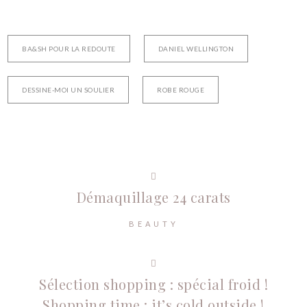
BA&SH POUR LA REDOUTE
DANIEL WELLINGTON
DESSINE-MOI UN SOULIER
ROBE ROUGE
Démaquillage 24 carats
BEAUTY
Sélection shopping : spécial froid !
Shopping time : it’s cold outside !