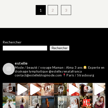
Pagination
1
2
3
des
publications
Rechercher
Rechercher
estelle
Mode / beauté / voyage
Maman : Alma 3 ans
Experte en
drainage lymphatique @estelle.renatafranca
contact@estelleblogmode.com
Paris / Strasbourg