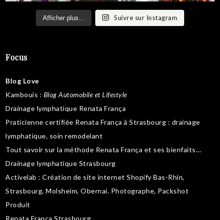
Suivre sur Instagram
Afficher plus...
Focus
Blog Love
Kambouis
:
Blog Automobile et Lifestyle
Drainage lymphatique Renata França
Praticienne certifiée Renata França à Strasbourg :
drainage
lymphatique
,
soin remodelant
Tout savoir sur la
méthode Renata França
et ses bienfaits…
Drainage lymphatique Strasbourg
Activelab
: Création de site internet Shopify Bas-Rhin,
Strasbourg, Molsheim, Obernai.
Photographe, Packshot
Produit
Renata França Strasbourg