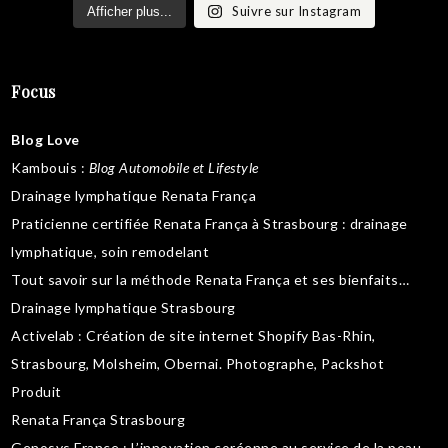
Suivre sur Instagram
Afficher plus...
Focus
Blog Love
Kambouis
:
Blog Automobile et Lifestyle
Drainage lymphatique Renata França
Praticienne certifiée Renata França à Strasbourg :
drainage
lymphatique
,
soin remodelant
Tout savoir sur la
méthode Renata França
et ses bienfaits…
Drainage lymphatique Strasbourg
Activelab
: Création de site internet Shopify Bas-Rhin,
Strasbourg, Molsheim, Obernai.
Photographe, Packshot
Produit
Renata França Strasbourg
Genosys France
: L’innovation coréenne au service de la peau,