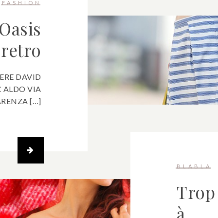
FASHION
Oasis
retro
IERE DAVID
C ALDO VIA
ARENZA […]
BLABLA
Trop 
à …