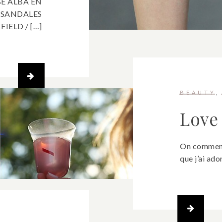
BE ALBA EN
 SANDALES
FIELD / […]
BEAUTY
Love 
On commenc
que j’ai ado