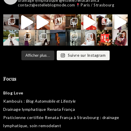
drainage lymphatique @estelle.renatafranca
contact@estelleblogmode.com
Paris / Strasbourg
Suivre sur Instagram
Afficher plus...
Focus
Blog Love
Kambouis
:
Blog Automobile et Lifestyle
Drainage lymphatique Renata França
Praticienne certifiée Renata França à Strasbourg :
drainage
lymphatique
,
soin remodelant