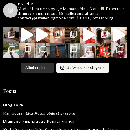
estelle
Mode / beauté / voyage
Maman : Alma 3 ans
Experte en
drainage lymphatique @estelle.renatafranca
contact@estelleblogmode.com
Paris / Strasbourg
Suivre sur Instagram
Afficher plus...
Focus
Blog Love
Kambouis
:
Blog Automobile et Lifestyle
Drainage lymphatique Renata França
Praticienne certifiée Renata França à Strasbourg :
drainage