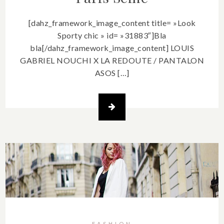
[dahz_framework_image_content title= »Look
Sporty chic » id= »31883″]Bla
bla[/dahz_framework_image_content] LOUIS
GABRIEL NOUCHI X LA REDOUTE / PANTALON
ASOS […]
FASHION