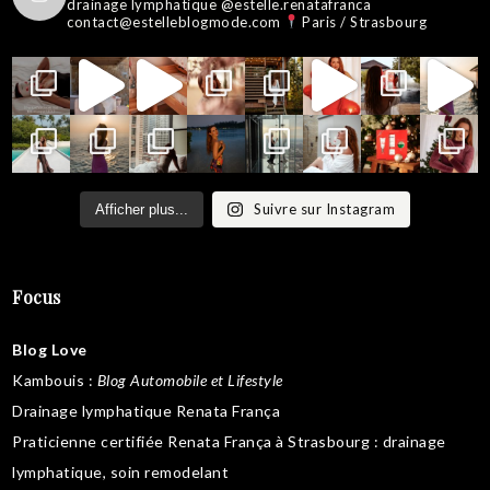
drainage lymphatique @estelle.renatafranca
contact@estelleblogmode.com
Paris / Strasbourg
Suivre sur Instagram
Afficher plus...
Focus
Blog Love
Kambouis
:
Blog Automobile et Lifestyle
Drainage lymphatique Renata França
Praticienne certifiée Renata França à Strasbourg :
drainage
lymphatique
,
soin remodelant