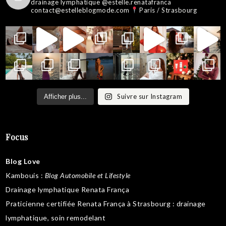
drainage lymphatique @estelle.renatafranca
contact@estelleblogmode.com
Paris / Strasbourg
Suivre sur Instagram
Afficher plus...
Focus
Blog Love
Kambouis
:
Blog Automobile et Lifestyle
Drainage lymphatique Renata França
Praticienne certifiée Renata França à Strasbourg :
drainage
lymphatique
,
soin remodelant