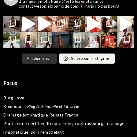
drainage lymphatique @estelle.renatafranca
contact@estelleblogmode.com
Paris / Strasbourg
Suivre sur Instagram
Afficher plus...
Focus
Blog Love
Kambouis
:
Blog Automobile et Lifestyle
Drainage lymphatique Renata França
Praticienne certifiée Renata França à Strasbourg :
drainage
lymphatique
,
soin remodelant