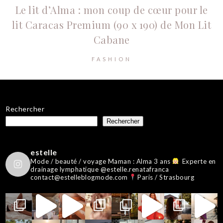
Le lit d’Alma : mon coup de cœur pour le
lit Caracas Premium (90 x 190) de Mon Lit
Cabane
FASHION
Rechercher
Rechercher
estelle
Mode / beauté / voyage
Maman : Alma 3 ans
Experte en
drainage lymphatique @estelle.renatafranca
contact@estelleblogmode.com
Paris / Strasbourg