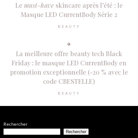
Le
must-have
skincare après l’été : le
Masque LED CurrentBody Série 2
BEAUTY
La meilleure offre beauty tech Black
Friday : le masque LED CurrentBody en
promotion exceptionnelle (-20 % avec le
code CBESTELLE)
BEAUTY
Rechercher
Rechercher