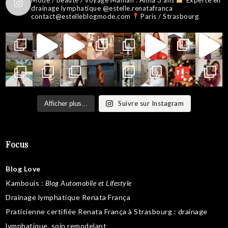
drainage lymphatique @estelle.renatafranca
contact@estelleblogmode.com
Paris / Strasbourg
Suivre sur Instagram
Afficher plus...
Focus
Blog Love
Kambouis
:
Blog Automobile et Lifestyle
Drainage lymphatique Renata França
Praticienne certifiée Renata França à Strasbourg :
drainage
lymphatique
,
soin remodelant