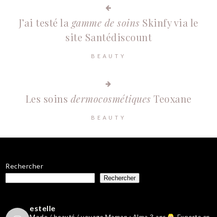
J’ai testé la
gamme de soins
Skinfy via le
site Santédiscount
BEAUTY
Les soins
dermocosmétiques
Teoxane
BEAUTY
Rechercher
Rechercher
estelle
Mode / beauté / voyage
Maman : Alma 3 ans
Experte en