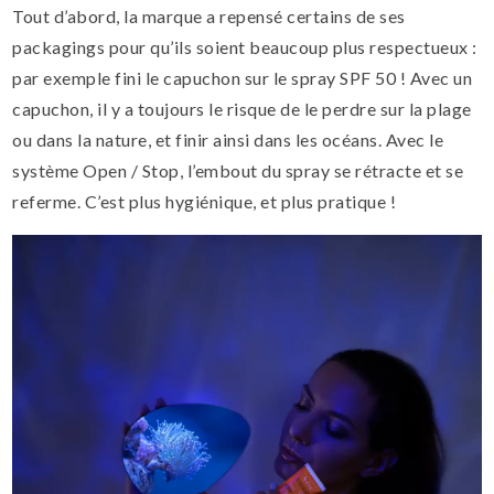
Tout d’abord, la marque a repensé certains de ses
packagings pour qu’ils soient beaucoup plus respectueux :
par exemple fini le capuchon sur le spray SPF 50 ! Avec un
capuchon, il y a toujours le risque de le perdre sur la plage
ou dans la nature, et finir ainsi dans les océans. Avec le
système Open / Stop, l’embout du spray se rétracte et se
referme. C’est plus hygiénique, et plus pratique !
Lecteur
vidéo