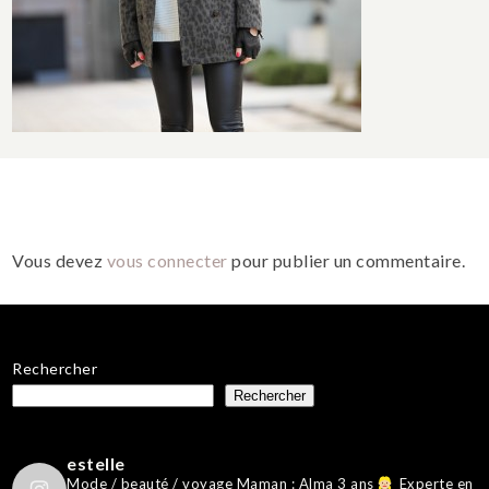
Vous devez
vous connecter
pour publier un commentaire.
Rechercher
Rechercher
estelle
Mode / beauté / voyage
Maman : Alma 3 ans
Experte en