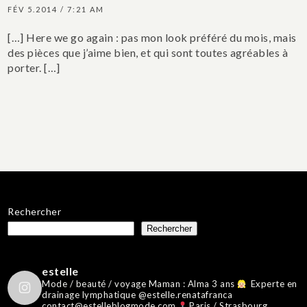
FÉV 5.2014 / 7:21 AM
[…] Here we go again : pas mon look préféré du mois, mais
des pièces que j’aime bien, et qui sont toutes agréables à
porter. […]
Rechercher
Rechercher
estelle
Mode / beauté / voyage
Maman : Alma 3 ans
Experte en
drainage lymphatique @estelle.renatafranca
contact@estelleblogmode.com
Paris / Strasbourg