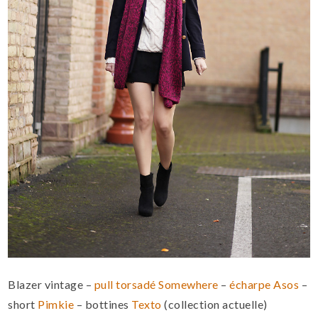
Blazer vintage –
pull torsadé Somewhere
–
écharpe Asos
–
short
Pimkie
– bottines
Texto
(collection actuelle)