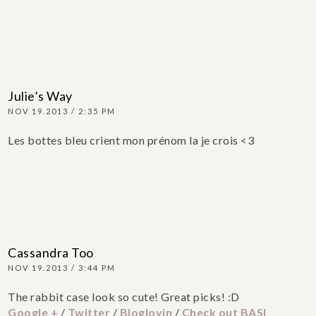
Julie’s Way
NOV 19.2013 / 2:35 PM
Les bottes bleu crient mon prénom la je crois <3
Cassandra Too
NOV 19.2013 / 3:44 PM
The rabbit case look so cute! Great picks! :D
Google +
/
Twitter
/
Bloglovin
/
Check out BASI