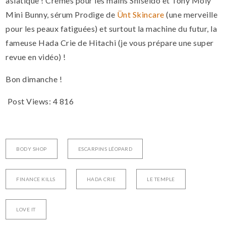
asiatique ! Crèmes pour les mains Shiseido et Tony Moly
Mini Bunny, sérum Prodige de
Ünt Skincare
(une merveille
pour les peaux fatiguées) et surtout la machine du futur, la
fameuse Hada Crie de Hitachi (je vous prépare une super
revue en vidéo) !
Bon dimanche !
Post Views:
4 816
BODY SHOP
ESCARPINS LÉOPARD
FINANCE KILLS
HADA CRIE
LE TEMPLE
LOVE IT