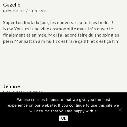
Gazelle
NOV 5.2011 / 11:40 AM
Super ton look du jour, les converses sont très belles !
New York est une ville cosmopolite mais très ouverte
finalement et animée. Moi j’ai adoré faire du shopping en
plein Manhattan à minuit ! c’est rare ça !!!! et c’est ça NY
Jeanne
NOV 5.2011 / 3:09 PM
We use cookies to ensure that we give you the best
Ce jean rose est trop beau, et j’aime le ton positif de ton
experience on our website. If you continue to use this site we
article.
Bravo continue, ton blog est super, je le découvre
will assume that you are happy with it.
et j’aime bien !
Ok