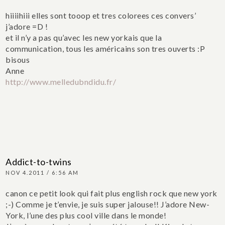
hiiiihiii elles sont tooop et tres colorees ces convers’
j’adore =D !
et il n’y a pas qu’avec les new yorkais que la
communication, tous les américains son tres ouverts :P
bisous
Anne
http://www.melledubndidu.fr/
Addict-to-twins
NOV 4.2011 / 6:56 AM
canon ce petit look qui fait plus english rock que new york
;-) Comme je t’envie, je suis super jalouse!! J’adore New-
York, l’une des plus cool ville dans le monde!