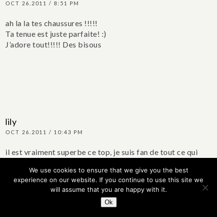
OCT 26.2011 / 8:51 PM
ah la la tes chaussures !!!!!
Ta tenue est juste parfaite! :)
J’adore tout!!!!!
Des bisous
lily
OCT 26.2011 / 10:43 PM
il est vraiment superbe ce top, je suis fan de tout ce qui
brille, une vrai pie ;-)
We use cookies to ensure that we give you the best
Super look, j’adore
experience on our website. If you continue to use this site we
Bisous
will assume that you are happy with it.
Ok