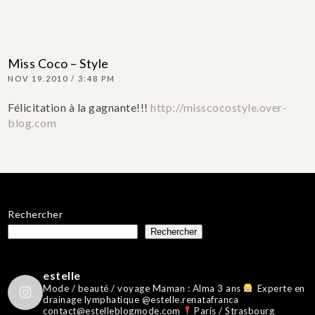
Miss Coco – Style
NOV 19.2010 / 3:48 PM
Félicitation à la gagnante!!!
http://misscocostyle.over-
blog.com
Rechercher
Rechercher
estelle
Mode / beauté / voyage
Maman : Alma 3 ans
Experte en
drainage lymphatique @estelle.renatafranca
contact@estelleblogmode.com
Paris / Strasbourg