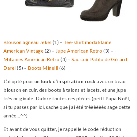
Blouson agneau Jekel
(1) –
Tee-shirt modal/laine
American Vintage
(2) –
Jupe American Retro
(3) –
Mitaines American Retro
(4) –
Sac cuir Pablo de Gérard
Darel
(5) –
Boots Minelli
(6)
J’ai opté pour un
look d’inspiration rock
avec un beau
blouson en cuir, des boots à talons et lacets, et une jupe
très originale. J’adore toutes ces pièces (petit Papa Noël,
si tu passes par ici, sache que j’ai été trèèèèèès sage cette
année…^^)
Et avant de vous quitter, je rappelle le code réduction