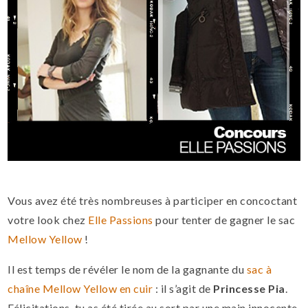
Vous avez été très nombreuses à participer en concoctant
votre look chez
Elle Passions
pour tenter de gagner le sac
Mellow Yellow
!
Il est temps de révéler le nom de la gagnante du
sac à
chaîne Mellow Yellow en cuir
: il s’agit de
Princesse Pia
.
Félicitations, tu as été tirée au sort par une main innocente