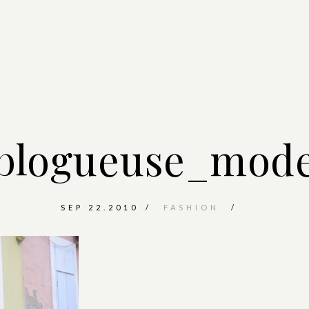
blogueuse_mod
SEP 22.2010
FASHION