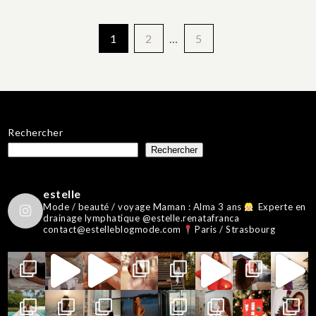
Pagination
1
2
…
5
des
publications
Rechercher
Rechercher
estelle
Mode / beauté / voyage
Maman : Alma 3 ans
Experte en
drainage lymphatique @estelle.renatafranca
contact@estelleblogmode.com
Paris / Strasbourg