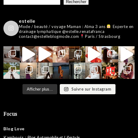
Rechercher
estelle
Mode / beauté / voyage
Maman : Alma 3 ans
Experte en
drainage lymphatique @estelle.renatafranca
contact@estelleblogmode.com
Paris / Strasbourg
Suivre sur Instagram
Afficher plus...
Focus
Blog Love
Kambouis
:
Blog Automobile et Lifestyle