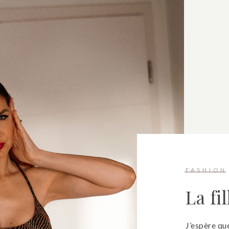
FASHION
La fi
J’espère que