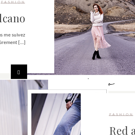
FASHION
lcano
us me suivez
sûrement […]
FASHION
Red 