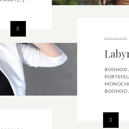
FASHION
Laby
BOOHOO /
PORTEFEU
MONOCHR
BOOHOO /