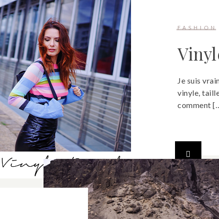
FASHION
Viny
Je suis vra
vinyle, tail
comment [