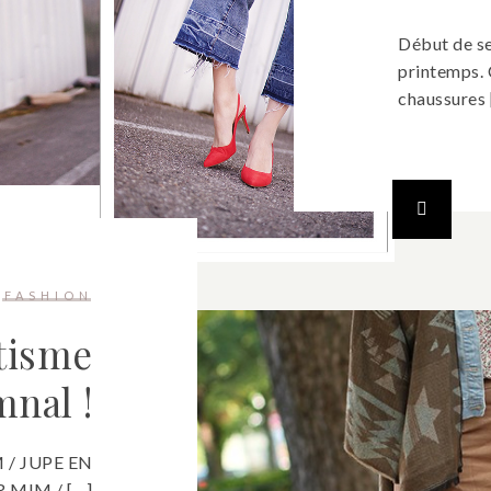
Début de s
printemps. 
chaussures 
FASHION
tisme
nal !
 / JUPE EN
 MIM / […]