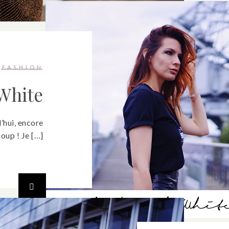
FASHION
White
’hui, encore
oup ! Je […]