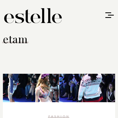
etam
FASHION