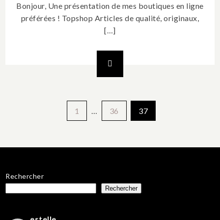
Bonjour, Une présentation de mes boutiques en ligne
préférées ! Topshop Articles de qualité, originaux,
[…]
Pagination
1
…
36
37
des
publications
Rechercher
Rechercher
estelle