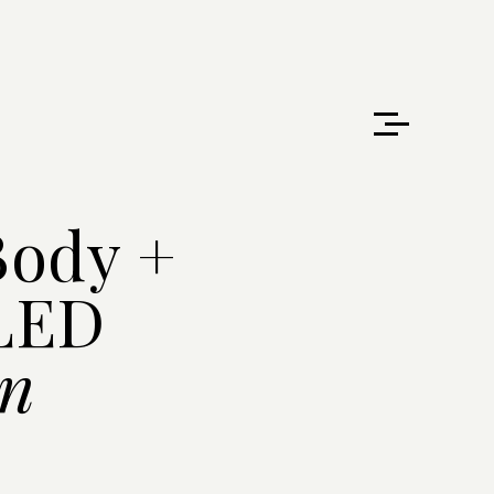
ody +
 LED
on