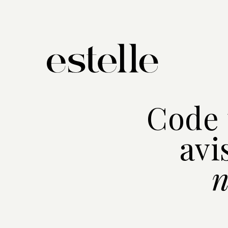
Code 
avi
n