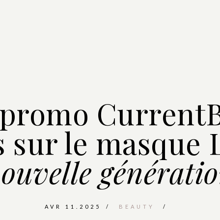
promo CurrentB
s sur le masque
ouvelle générati
AVR 11.2025
BEAUTY