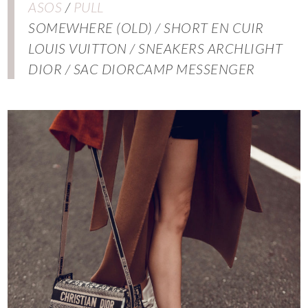
ASOS
/
PULL
SOMEWHERE (OLD) / SHORT EN CUIR
LOUIS VUITTON / SNEAKERS ARCHLIGHT
DIOR / SAC DIORCAMP MESSENGER