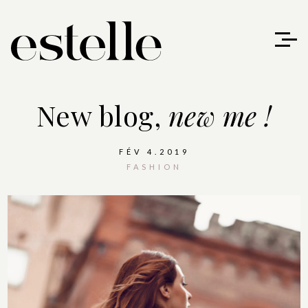
New blog,
new me !
FÉV 4.2019
FASHION