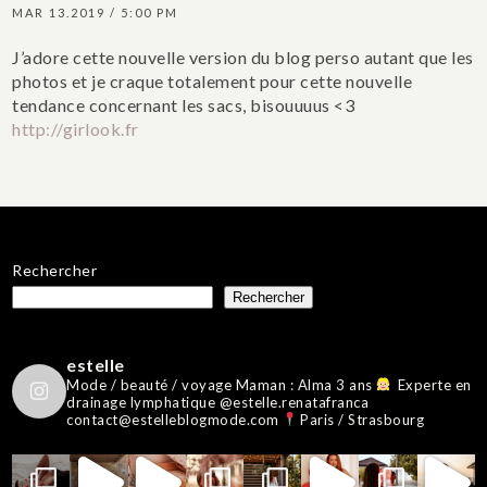
MAR 13.2019 / 5:00 PM
J’adore cette nouvelle version du blog perso autant que les
photos et je craque totalement pour cette nouvelle
tendance concernant les sacs, bisouuuus <3
http://girlook.fr
Rechercher
Rechercher
estelle
Mode / beauté / voyage
Maman : Alma 3 ans
Experte en
drainage lymphatique @estelle.renatafranca
contact@estelleblogmode.com
Paris / Strasbourg