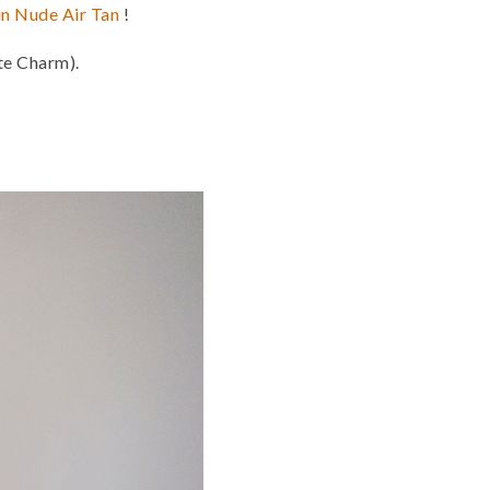
in Nude Air Tan
!
te Charm).