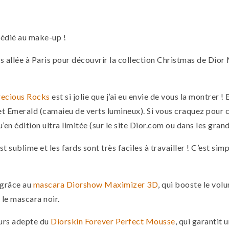
 dédié au make-up !
suis allée à Paris pour découvrir la collection Christmas de Dio
recious Rocks
est si jolie que j’ai eu envie de vous la montrer ! E
et Emerald (camaieu de verts lumineux). Si vous craquez pour ce
qu’en édition ultra limitée (sur le site Dior.com ou dans les gran
 sublime et les fards sont très faciles à travailler ! C’est simp
s grâce au
mascara Diorshow Maximizer 3D
, qui booste le volu
 le mascara noir.
jours adepte du
Diorskin Forever Perfect Mousse
, qui garantit u