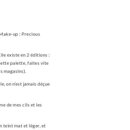
r Make-up : Precious
lle existe en 2 éditions :
tte palette, faites vite
ds magasins).
le, on n’est jamais déçue
me de mes cils et les
n teint mat et léger, et