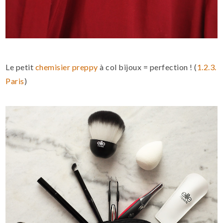
Le petit
chemisier preppy
à col bijoux = perfection ! (
1.2.3.
Paris
)