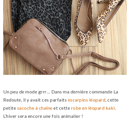
Un peu de mode grrr… Dans ma dernière commande La
Redoute, il y avait ces parfaits
escarpins léopard
, cette
petite
sacoche à chaîne
et cette
robe en léopard kaki
.
L’hiver sera encore une fois animalier !