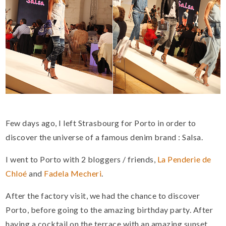
Few days ago, I left Strasbourg for Porto in order to
discover the universe of a famous denim brand : Salsa.
I went to Porto with 2 bloggers / friends,
La Penderie de
Chloé
and
Fadela Mecheri
.
After the
factory visit
, we had
the chance to
discover
Porto,
before
going to the amazing
birthday party
.
After
having a cocktail on the terrace with an amazing sunset,