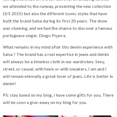
we
attended to the runway
,
presenting
the
new collection
(S/S 2015) but also the
different
iconic
styles
that have
built the brand
Salsa
during its
first 20
years
.
The show
was
stunning
, and we had the chance to discover a famous
portuguese singer,
Diogo
Piçarra
.
What remains
in my mind
after
this denim experience with
Salsa
?
The brand has a
real
expertise in
jeans
and
denim
will always be a
timeless
cloth in
our
wardrobes.
Sexy,
street, or
casual
,
with heels
or
with sneakers, I
am
and I
will remain
eternally
a
great lover
of
jeans.
Life
is better
in
denim
!
PS
: stay
tuned
on my
blog,
I have some gifts for you
.
There
will be soon a give-away on my blog for you.