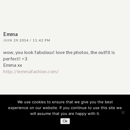
Emma
JUIN 29.2014 / 11:42 PM
wow, you look fabulous! love the photos, the outfit is
perfect! <3
Emma xx
http://iemmafashion.com/
We use cookies to ensure that we give you the best
experience on our website. If you continue to use this site we
will assume that you are happy with it.
MademoiselleKR
Ok
JUIN 30.2014 / 9:01 AM