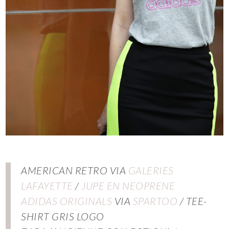
AMERICAN RETRO VIA
GALERIES
LAFAYETTE
/
JUPE EN NEOPRENE
ADIDAS ORIGINALS
VIA
SPARTOO
/ TEE-
SHIRT GRIS LOGO