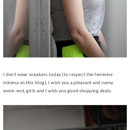
I
don’t wear
sneakers
today (to respect the feminine
minima on this blog). I wish you a pleasant and sunny
week-end
, girls
and
I wish you good
shopping
deals
.