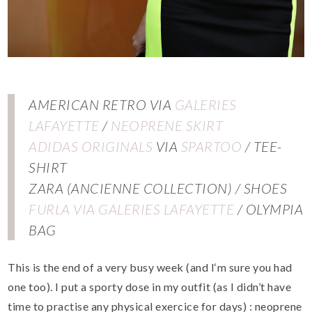
AMERICAN RETRO VIA
GALERIES
LAFAYETTE
/
NEOPRENE SKIRT
ADIDAS ORIGINALS
VIA
SPARTOO
/ TEE-
SHIRT
ZARA (ANCIENNE COLLECTION) / SHOES
FURLA VIA GALERIES LAFAYETTE
/ OLYMPIA
BAG
This is the end of
a very
busy
week
(and I
‘m sure you had
one
too).
I put a sporty dose in my outfit (as I didn’t have
time to practise any physical exercice for days) :
neoprene