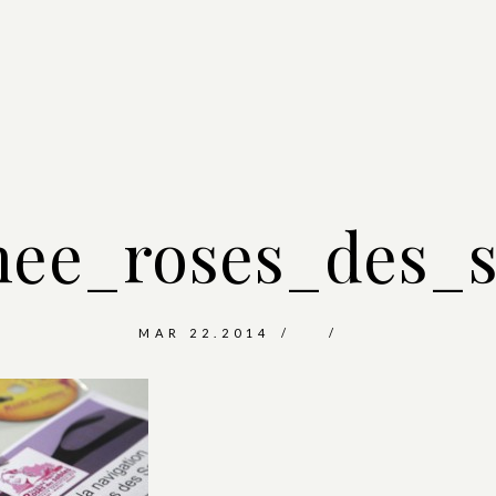
hee_roses_des_s
MAR 22.2014