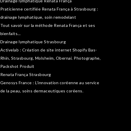
Drainage lymphatique Renata França
Praticienne certifiée Renata França à Strasbourg :
drainage lymphatique
,
soin remodelant
Tout savoir sur la
méthode Renata França
et ses
bienfaits…
Drainage lymphatique Strasbourg
Activelab
: Création de site internet Shopify Bas-
Rhin, Strasbourg, Molsheim, Obernai.
Photographe,
Packshot Produit
Renata França Strasbourg
Genosys France
: L’innovation coréenne au service
de la peau,
soins dermaceutiques coréens
.